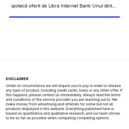
ipotecă oferit de Libra Internet Bank Unul dintre
cele mai importante aspecte când vine vorba de
alegerea unui credit este flexibilitatea și
adaptabilitatea acestuia la nevoile personale ale
fiecărui client. Creditul de consum cu ipotecă de
la Libra Internet Bank răspunde acestor
necesități oferind o soluție financiară […]
DISCLAIMER
Under no circumstance we will require you to pay in order to release
any type of product, including credit cards, loans or any other offer. If
this happens, please contact us immediately. Always read the terms
and conditions of the service provider you are reaching out to. We
make money from advertising and referrals for some but not all
products displayed in this website. Everything published here is
based on quantitative and qualitative research, and our team strives
to be as fair as possible when comparing competing options.