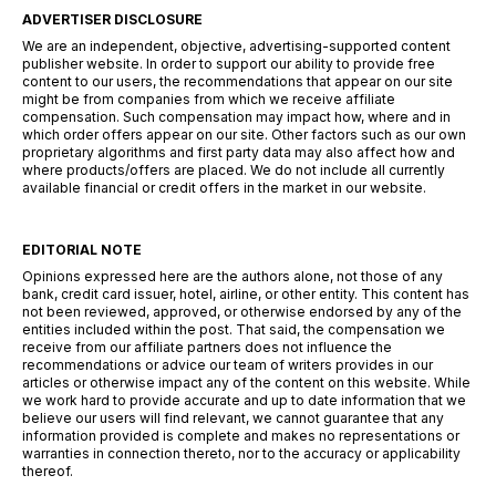
ADVERTISER DISCLOSURE
We are an independent, objective, advertising-supported content
publisher website. In order to support our ability to provide free
content to our users, the recommendations that appear on our site
might be from companies from which we receive affiliate
compensation. Such compensation may impact how, where and in
which order offers appear on our site. Other factors such as our own
proprietary algorithms and first party data may also affect how and
where products/offers are placed. We do not include all currently
available financial or credit offers in the market in our website.
EDITORIAL NOTE
Opinions expressed here are the authors alone, not those of any
bank, credit card issuer, hotel, airline, or other entity. This content has
not been reviewed, approved, or otherwise endorsed by any of the
entities included within the post. That said, the compensation we
receive from our affiliate partners does not influence the
recommendations or advice our team of writers provides in our
articles or otherwise impact any of the content on this website. While
we work hard to provide accurate and up to date information that we
believe our users will find relevant, we cannot guarantee that any
information provided is complete and makes no representations or
warranties in connection thereto, nor to the accuracy or applicability
thereof.