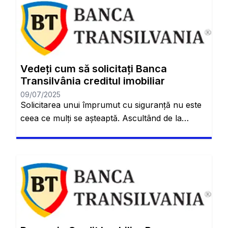
Vedeți cum să solicitați Banca
Transilvânia creditul imobiliar
09/07/2025
Solicitarea unui împrumut cu siguranță nu este
ceea ce mulți se așteaptă. Ascultând de la
distanță când suntem mai tineri, credem că este
un proces super complicat și dificil. Dar cu
creditul imobiliar Banca Transilvania, veți afla
mai multe. Acest împrumut este tipul care vă
permite să obțineți propria locuință. Este, așa
cum probabil ați […]