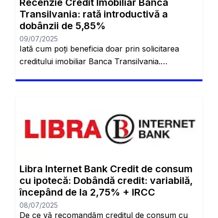
Recenzie Credit Imobiliar Banca
Transilvania: rată introductivă a
dobânzii de 5,85%
09/07/2025
Iată cum poți beneficia doar prin solicitarea
creditului imobiliar Banca Transilvania.
Descoperă cum să obții cele mai bune rate
pentru un credit imobiliar! Schimbarea casei
este cu siguranță complicată. Toți am trecut prin
asta și vom trece mereu în viitor. De aceea, atât
de multe persoane ajung să se acomodeze într-
un singur loc și chiar […]
Libra Internet Bank Credit de consum
cu ipotecă: Dobândă credit: variabilă,
începând de la 2,75% + IRCC
08/07/2025
De ce vă recomandăm creditul de consum cu