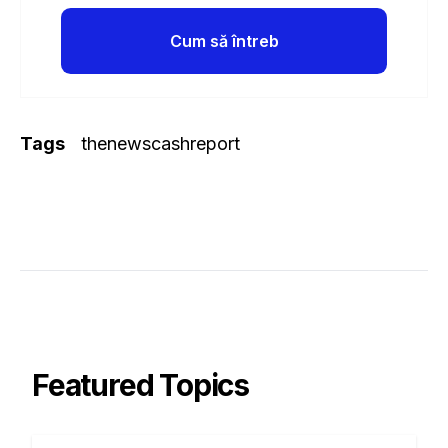
Cum să întreb
Tags
thenewscashreport
Featured Topics