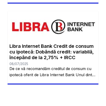
Descoperă cum să obții cele mai bune rate
pentru un credit imobiliar! Schimbarea casei
este cu siguranță complicată. Toți am trecut prin
asta și vom trece mereu în viitor. De aceea, atât
de multe persoane ajung să se acomodeze într-
un singur loc și chiar […]
Libra Internet Bank Credit de consum
cu ipotecă: Dobândă credit: variabilă,
începând de la 2,75% + IRCC
08/07/2025
De ce vă recomandăm creditul de consum cu
ipotecă oferit de Libra Internet Bank Unul dintre
cele mai importante aspecte când vine vorba de
alegerea unui credit este flexibilitatea și
adaptabilitatea acestuia la nevoile personale ale
fiecărui client. Creditul de consum cu ipotecă de
la Libra Internet Bank răspunde acestor