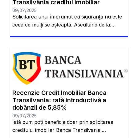
Transilvânia creditul imobiliar
09/07/2025
Solicitarea unui împrumut cu siguranță nu este
ceea ce mulți se așteaptă. Ascultând de la
distanță când suntem mai tineri, credem că este
un proces super complicat și dificil. Dar cu
creditul imobiliar Banca Transilvania, veți afla
mai multe. Acest împrumut este tipul care vă
permite să obțineți propria locuință. Este, așa
cum probabil ați […]
Recenzie Credit Imobiliar Banca
Transilvania: rată introductivă a
dobânzii de 5,85%
09/07/2025
Iată cum poți beneficia doar prin solicitarea
creditului imobiliar Banca Transilvania.