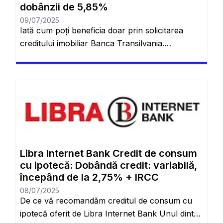
dobânzii de 5,85%
09/07/2025
Iată cum poți beneficia doar prin solicitarea
creditului imobiliar Banca Transilvania.
Descoperă cum să obții cele mai bune rate
pentru un credit imobiliar! Schimbarea casei
este cu siguranță complicată. Toți am trecut prin
asta și vom trece mereu în viitor. De aceea, atât
de multe persoane ajung să se acomodeze într-
un singur loc și chiar […]
Libra Internet Bank Credit de consum
cu ipotecă: Dobândă credit: variabilă,
începând de la 2,75% + IRCC
08/07/2025
De ce vă recomandăm creditul de consum cu
ipotecă oferit de Libra Internet Bank Unul dintre