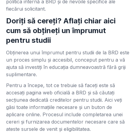
politica internă a BRD și de nevoile specifice ale
fiecărui solicitant.
Doriți să cereți? Aflați chiar aici
cum să obțineți un împrumut
pentru studii
Obținerea unui împrumut pentru studii de la BRD este
un proces simplu și accesibil, conceput pentru a vă
ajuta să investiți în educația dumneavoastră fără griji
suplimentare.
Pentru a începe, tot ce trebuie să faceți este să
accesați pagina web oficială a BRD și să căutați
secțiunea dedicată creditelor pentru studii. Aici veți
găsi toate informațiile necesare și un buton de
aplicare online. Procesul include completarea unei
cereri și furnizarea documentelor necesare care să
ateste sursele de venit și eligibilitatea.