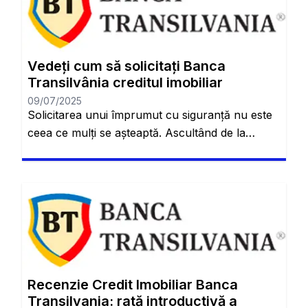
Vedeți cum să solicitați Banca
Transilvânia creditul imobiliar
09/07/2025
Solicitarea unui împrumut cu siguranță nu este
ceea ce mulți se așteaptă. Ascultând de la
distanță când suntem mai tineri, credem că este
un proces super complicat și dificil. Dar cu
creditul imobiliar Banca Transilvania, veți afla
mai multe. Acest împrumut este tipul care vă
permite să obțineți propria locuință. Este, așa
cum probabil ați […]
Recenzie Credit Imobiliar Banca
Transilvania: rată introductivă a