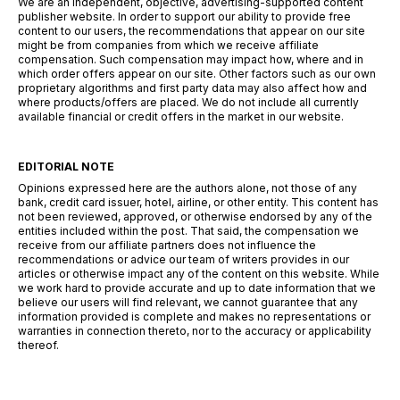
We are an independent, objective, advertising-supported content
publisher website. In order to support our ability to provide free
content to our users, the recommendations that appear on our site
might be from companies from which we receive affiliate
compensation. Such compensation may impact how, where and in
which order offers appear on our site. Other factors such as our own
proprietary algorithms and first party data may also affect how and
where products/offers are placed. We do not include all currently
available financial or credit offers in the market in our website.
EDITORIAL NOTE
Opinions expressed here are the authors alone, not those of any
bank, credit card issuer, hotel, airline, or other entity. This content has
not been reviewed, approved, or otherwise endorsed by any of the
entities included within the post. That said, the compensation we
receive from our affiliate partners does not influence the
recommendations or advice our team of writers provides in our
articles or otherwise impact any of the content on this website. While
we work hard to provide accurate and up to date information that we
believe our users will find relevant, we cannot guarantee that any
information provided is complete and makes no representations or
warranties in connection thereto, nor to the accuracy or applicability
thereof.