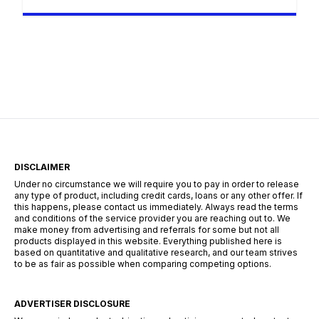
cele mai importante aspecte când vine vorba de
alegerea unui credit este flexibilitatea și
adaptabilitatea acestuia la nevoile personale ale
fiecărui client. Creditul de consum cu ipotecă de
la Libra Internet Bank răspunde acestor
necesități oferind o soluție financiară […]
DISCLAIMER
Under no circumstance we will require you to pay in order to release
any type of product, including credit cards, loans or any other offer. If
this happens, please contact us immediately. Always read the terms
and conditions of the service provider you are reaching out to. We
make money from advertising and referrals for some but not all
products displayed in this website. Everything published here is
based on quantitative and qualitative research, and our team strives
to be as fair as possible when comparing competing options.
ADVERTISER DISCLOSURE