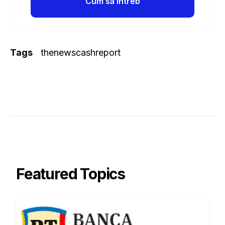
Cum să întreb
Tags
thenewscashreport
Featured Topics