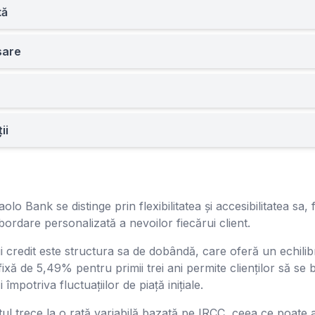
tă
sare
ii
olo Bank se distinge prin flexibilitatea și accesibilitatea sa
 abordare personalizată a nevoilor fiecărui client.
 credit este structura sa de dobândă, care oferă un echilibru 
fixă de 5,49% pentru primii trei ani permite clienților să se b
împotriva fluctuațiilor de piață inițiale.
ul trece la o rată variabilă bazată pe IRCC, ceea ce poate a