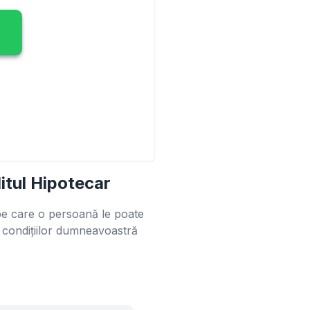
itul Hipotecar
 pe care o persoană le poate
i condițiilor dumneavoastră