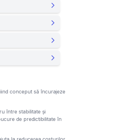
, fiind conceput să încurajeze
între stabilitate și
ucure de predictibilitate în
juta la reducerea costurilor