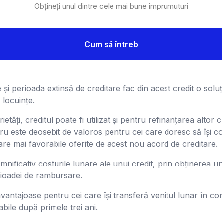
Obțineți unul dintre cele mai bune împrumuturi
Cum să întreb
și perioada extinsă de creditare fac din acest credit o soluț
 locuințe.
ietăți, creditul poate fi utilizat și pentru refinanțarea altor 
cru este deosebit de valoros pentru cei care doresc să își co
iare mai favorabile oferite de acest nou acord de creditare.
ificativ costurile lunare ale unui credit, prin obținerea un
rioadei de rambursare.
avantajoase pentru cei care își transferă venitul lunar în con
abile după primele trei ani.