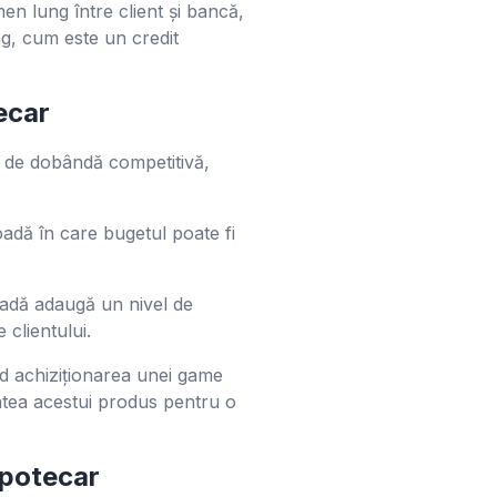
en lung între client și bancă,
g, cum este un credit
ecar
ta de dobândă competitivă,
ioadă în care bugetul poate fi
oadă adaugă un nivel de
clientului.
d achiziționarea unei game
itatea acestui produs pentru o
ipotecar