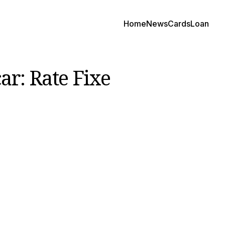
Home
News
Cards
Loan
ar: Rate Fixe