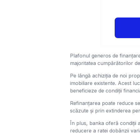
Plafonul generos de finanțare 
majoritatea cumpărătorilor de
Pe lângă achiziția de noi propr
imobiliare existente. Acest lu
beneficieze de condiții financ
Refinanțarea poate reduce semn
scăzute și prin extinderea pe
În plus, banka oferă condiții 
reducere a ratei dobânzii vari