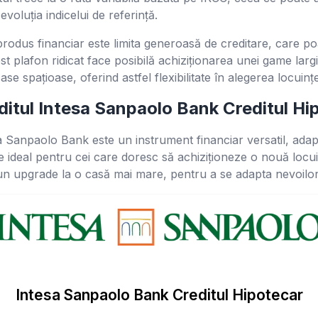
voluția indicelui de referință.
 produs financiar este limita generoasă de creditare, care 
st plafon ridicat face posibilă achiziționarea unei game largi
e spațioase, oferind astfel flexibilitate în alegerea locuințe
editul Intesa Sanpaolo Bank Creditul H
sa Sanpaolo Bank este un instrument financiar versatil, adap
te ideal pentru cei care doresc să achiziționeze o nouă locu
n upgrade la o casă mai mare, pentru a se adapta nevoilor u
Intesa Sanpaolo Bank Creditul Hipotecar