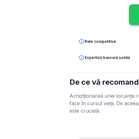
Rate competitive
Expertiză bancară solidă
De ce vă recomandă
Achiziționarea unei locuințe 
face în cursul vieții. De acee
este crucială.