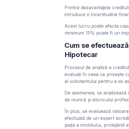
Printre dezavantajele creditul
introduce o incertitudine fina
Acest lucru poate afecta capa
minimum 15% poate fi un imped
Cum se efectuează 
Hipotecar
Procesul de analiză a creditul
evaluați în ceea ce privește c
al solicitantului pentru a se 
De asemenea, se analizează sta
de muncă și istoricului profesi
În plus, se evaluează valoarea
efectuată de un expert acre
piață a imobilului, protejând at