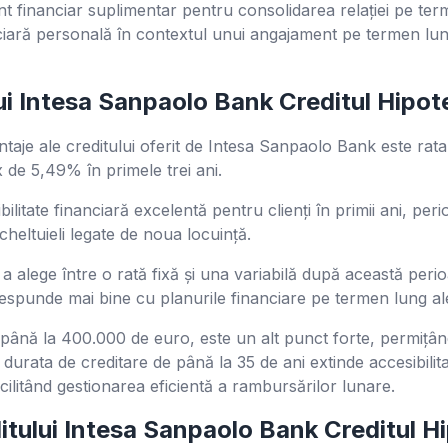
t financiar suplimentar pentru consolidarea relației pe term
ciară personală în contextul unui angajament pe termen lun
ui Intesa Sanpaolo Bank Creditul Hipot
ntaje ale creditului oferit de Intesa Sanpaolo Bank este ra
 de 5,49% în primele trei ani.
ilitate financiară excelentă pentru clienți în primii ani, per
cheltuieli legate de noua locuință.
 alege între o rată fixă și una variabilă după această peri
spunde mai bine cu planurile financiare pe termen lung ale 
până la 400.000 de euro, este un alt punct forte, permițân
s, durata de creditare de până la 35 de ani extinde accesibil
cilitând gestionarea eficientă a rambursărilor lunare.
itului Intesa Sanpaolo Bank Creditul H