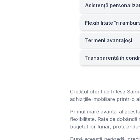
Asistență personaliza
Flexibilitate în rambur
Termeni avantajoși
Transparență în condiț
Creditul oferit de Intesa Sanpa
achizițiile imobiliare printr-o
Primul mare avantaj al acestui
flexibilitate. Rata de dobândă 
bugetul lor lunar, protejându-i 
După această perioadă, credit