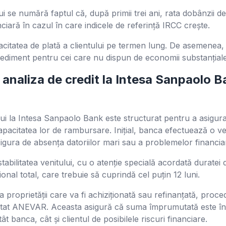
ui se numără faptul că, după primii trei ani, rata dobânzii d
nciară în cazul în care indicele de referință IRCC crește.
citatea de plată a clientului pe termen lung. De asemenea,
iment pentru cei care nu dispun de economii substanțiale i
analiza de credit la Intesa Sanpaolo B
ui la Intesa Sanpaolo Bank este structurat pentru a asigura c
apacitatea lor de rambursare. Inițial, banca efectuează o veri
asigura de absența datoriilor mari sau a problemelor financia
bilitatea venitului, cu o atenție specială acordată duratei 
onal total, care trebuie să cuprindă cel puțin 12 luni.
 proprietății care va fi achiziționată sau refinanțată, proc
ditat ANEVAR. Aceasta asigură că suma împrumutată este î
ât banca, cât și clientul de posibilele riscuri financiare.