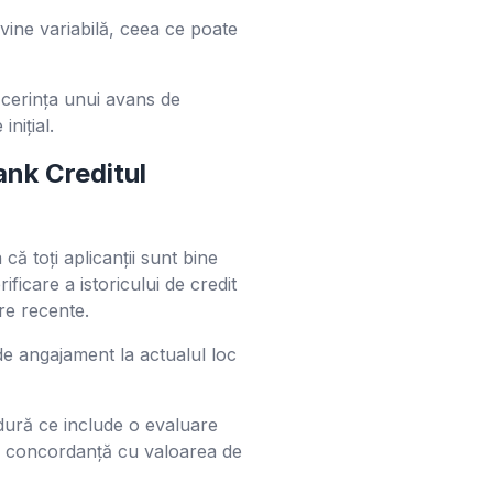
evine variabilă, ceea ce poate
 cerința unui avans de
nițial.
ank Creditul
ă toți aplicanții sunt bine
ficare a istoricului de credit
re recente.
de angajament la actualul loc
edură ce include o evaluare
n concordanță cu valoarea de