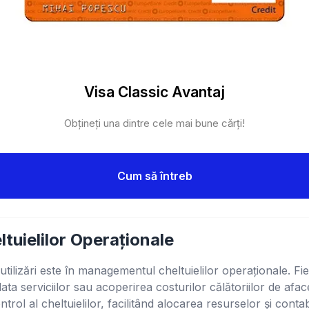
Visa Classic Avantaj
Obțineți una dintre cele mai bune cărți!
Cum să întreb
uielilor Operaționale
tilizări este în managementul cheltuielilor operaționale. Fi
lata serviciilor sau acoperirea costurilor călătoriilor de afa
trol al cheltuielilor, facilitând alocarea resurselor și contabi