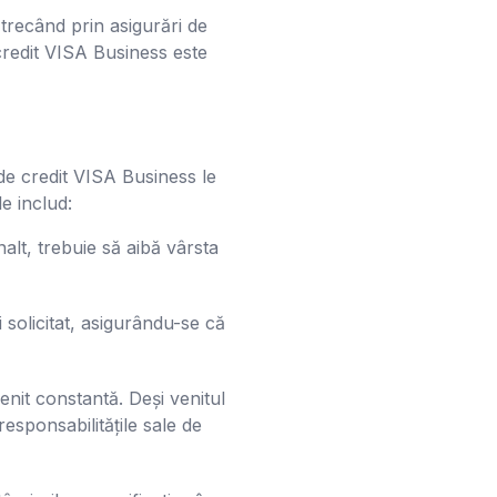
trecând prin asigurări de
 credit VISA Business este
de credit VISA Business le
le includ:
nalt, trebuie să aibă vârsta
 solicitat, asigurându-se că
nit constantă. Deși venitul
esponsabilitățile sale de