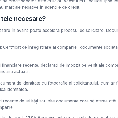
ic de credit sănătos este crucial. Acest lucru include lipsa înt
 marcaje negative în agențiile de credit.
tele necesare?
sare în avans poate accelera procesul de solicitare. Docum
Certificat de înregistrare al companiei, documente societar
i financiare recente, declarații de impozit pe venit ale com
nciară actuală.
cument de identitate cu fotografie al solicitantului, cum ar 
ca identitatea.
recente de utilități sau alte documente care să ateste atât re
mpaniei.
rdul de credit VISA Business este un pas strategic pentru ma