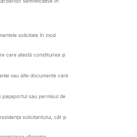
ârzierilor semnificative în
entele solicitate în mod
e care atestă constituirea și
paniei sau alte documente care
fi pașaportul sau permisul de
zidența solicitantului, cât și
ximizarea eficienței