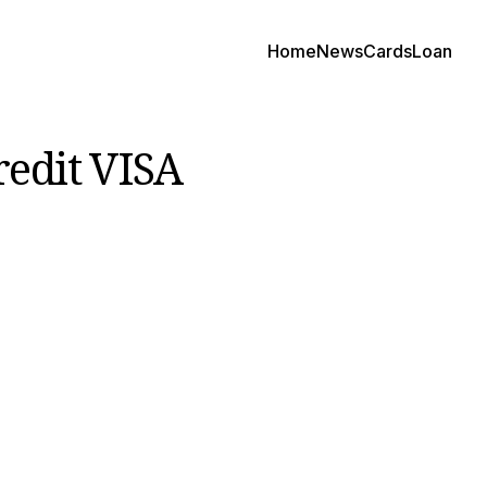
Home
News
Cards
Loan
redit VISA