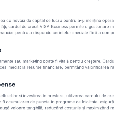
a cu nevoia de capital de lucru pentru a-și menține operaț
lăți, cardul de credit VISA Business permite o gestionare mai
nanciar pentru a răspunde cerințelor imediate fără a compro
e
pamente sau marketing poate fi vitală pentru creștere. Cardul
acces imediat la resurse financiare, permițând valorificarea ra
pense
eltuielilor și investirea în creștere, utilizarea cardului de 
 fi acumularea de puncte în programe de loialitate, asigurăr
daugă valoare tangibilă, reducând costurile și maximizând ra