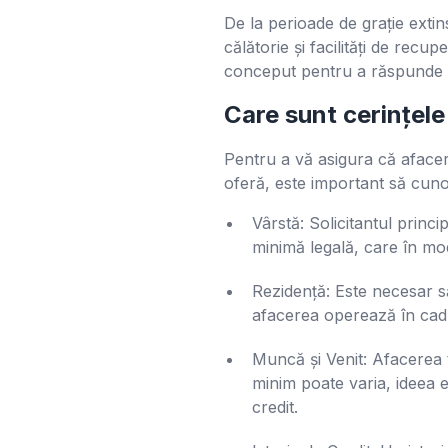
De la perioade de grație exti
călătorie și facilități de rec
conceput pentru a răspunde ne
Care sunt cerințele
Pentru a vă asigura că afacer
oferă, este important să cunoaș
Vârstă: Solicitantul princi
minimă legală, care în mod
Rezidență: Este necesar să
afacerea operează în cadrul
Muncă și Venit: Afacerea 
minim poate varia, ideea e
credit.