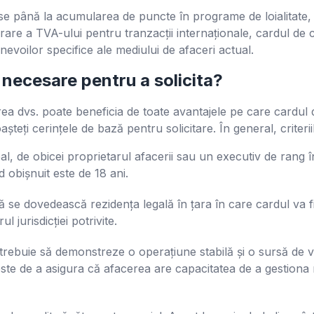
nse până la acumularea de puncte în programe de loialitate, 
uperare a TVA-ului pentru tranzacții internaționale, cardul de
voilor specifice ale mediului de afaceri actual.
 necesare pentru a solicita?
ea dvs. poate beneficia de toate avantajele pe care cardul 
teți cerințele de bază pentru solicitare. În general, criterii
pal, de obicei proprietarul afacerii sau un executiv de rang î
 obișnuit este de 18 ani.
 se dovedească rezidența legală în țara în care cardul va fi
 jurisdicției potrivite.
trebuie să demonstreze o operațiune stabilă și o sursă de ve
ste de a asigura că afacerea are capacitatea de a gestiona r