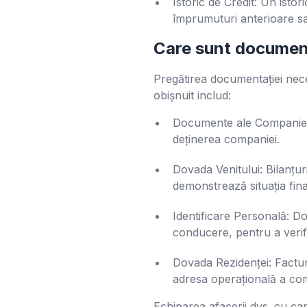
Istoric de Credit: Un istor
împrumuturi anterioare sau
Care sunt documen
Pregătirea documentației nece
obișnuit includ:
Documente ale Companiei: 
deținerea companiei.
Dovada Venitului: Bilanțur
demonstrează situația fina
Identificare Personală: Do
conducere, pentru a verifi
Dovada Rezidenței: Facturi 
adresa operațională a co
Echiparea afacerii dvs. cu ca