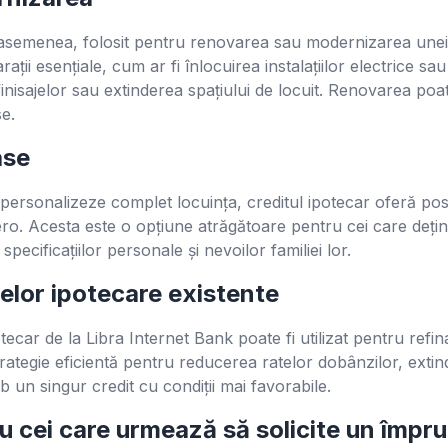
e asemenea, folosit pentru renovarea sau modernizarea unei 
ații esențiale, cum ar fi înlocuirea instalațiilor electrice s
nisajelor sau extinderea spațiului de locuit. Renovarea poat
se.
ase
personalizeze complet locuința, creditul ipotecar oferă posib
ero. Acesta este o opțiune atrăgătoare pentru cei care dețin
ecificațiilor personale și nevoilor familiei lor.
elor ipotecare existente
potecar de la Libra Internet Bank poate fi utilizat pentru refi
trategie eficientă pentru reducerea ratelor dobânzilor, exti
b un singur credit cu condiții mai favorabile.
u cei care urmează să solicite un împr