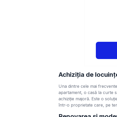
Achiziția de locuinț
Una dintre cele mai frecvente u
apartament, o casă la curte s
achiziție majoră. Este o soluț
într-o proprietate care, pe t
Renovarea și mode