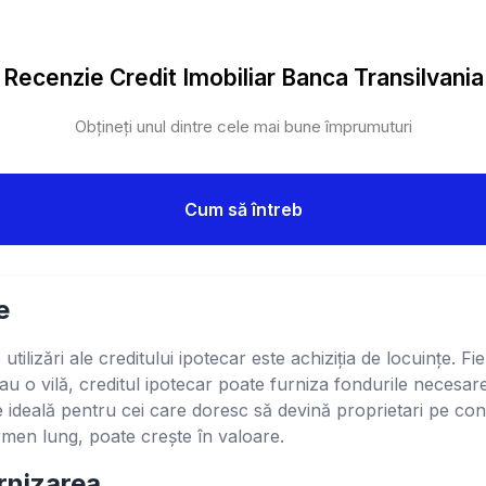
Recenzie Credit Imobiliar Banca Transilvania
Obțineți unul dintre cele mai bune împrumuturi
Cum să întreb
e
tilizări ale creditului ipotecar este achiziția de locuințe. F
au o vilă, creditul ipotecar poate furniza fondurile necesa
ie ideală pentru cei care doresc să devină proprietari pe con
ermen lung, poate crește în valoare.
rnizarea