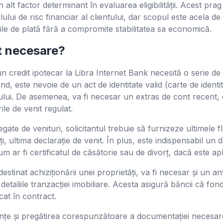
 alt factor determinant în evaluarea eligibilității. Acest pra
ilului de risc financiar al clientului, dar scopul este acela 
iile de plată fără a compromite stabilitatea sa economică.
 necesare?
n credit ipotecar la Libra Internet Bank necesită o serie d
ând, este nevoie de un act de identitate valid (carte de iden
antului. De asemenea, va fi necesar un extras de cont recent, 
ile de venit regulat.
egate de venituri, solicitantul trebuie să furnizeze ultimele f
i, ultima declarație de venit. În plus, este indispensabil un
cum ar fi certificatul de căsătorie sau de divorț, dacă este apl
destinat achiziționării unei proprietăți, va fi necesar și un 
etaliile tranzacției imobiliare. Acesta asigură băncii că fon
cat în contract.
ințe și pregătirea corespunzătoare a documentației necesar