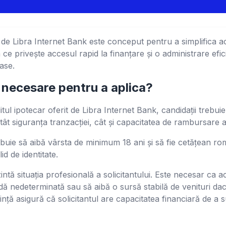
it de Libra Internet Bank este conceput pentru a simplifica
 ce privește accesul rapid la finanțare și o administrare efic
case.
 necesare pentru a aplica?
ditul ipotecar oferit de Libra Internet Bank, candidații trebu
atât siguranța tranzacției, cât și capacitatea de rambursare
rebuie să aibă vârsta de minimum 18 ani și să fie cetățean ro
 de identitate.
intă situația profesională a solicitantului. Este necesar ca a
ă nedeterminată sau să aibă o sursă stabilă de venituri da
ță asigură că solicitantul are capacitatea financiară de a su