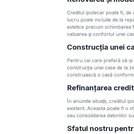
Creditul ipotecar poate fi, d
lucru poate include de la repar
estetice precum schimbarea fi
valoarea și confortul unei ca
Construcția unei c
Pentru cei care preferă să-și 
construcția unei case de la z
construiască o casă conform sp
Refinanțarea credit
În anumite situații, creditul i
existent. Aceasta poate fi o s
sau consolidarea datoriilor su
Sfatul nostru pentr