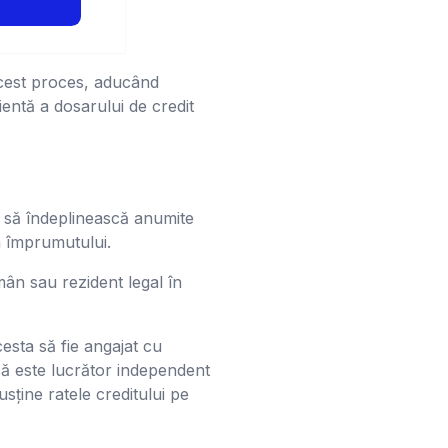
 acest proces, aducând
ientă a dosarului de credit
ie să îndeplinească anumite
 a împrumutului.
mân sau rezident legal în
cesta să fie angajat cu
că este lucrător independent
sține ratele creditului pe