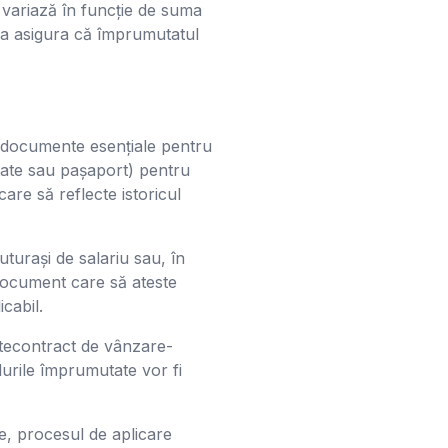
g variază în funcție de suma
de a asigura că împrumutatul
e documente esențiale pentru
titate sau pașaport) pentru
care să reflecte istoricul
luturași de salariu sau, în
 document care să ateste
icabil.
antecontract de vânzare-
durile împrumutate vor fi
e, procesul de aplicare