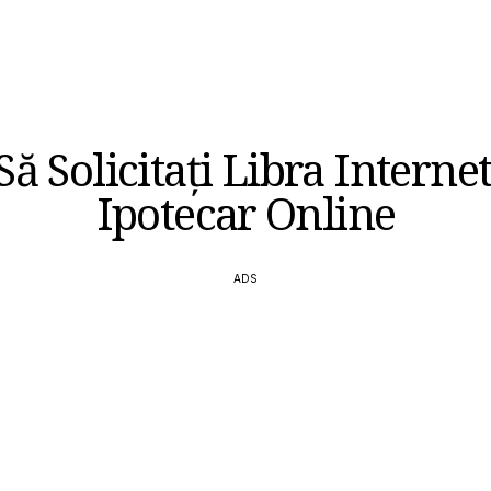
ă Solicitați Libra Interne
Ipotecar Online
ADS