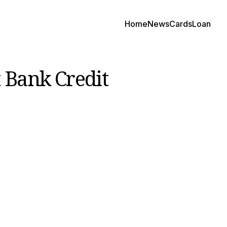
Home
News
Cards
Loan
t Bank Credit