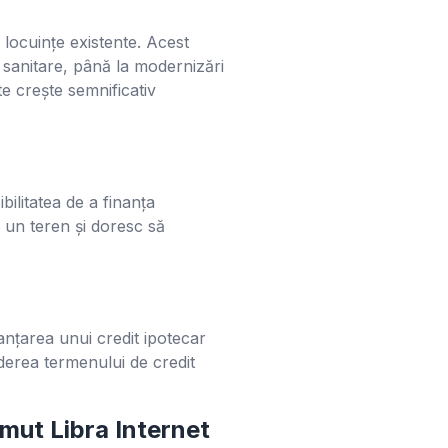
locuințe existente. Acest
au sanitare, până la modernizări
e crește semnificativ
ilitatea de a finanța
 un teren și doresc să
nanțarea unui credit ipotecar
nderea termenului de credit
umut Libra Internet